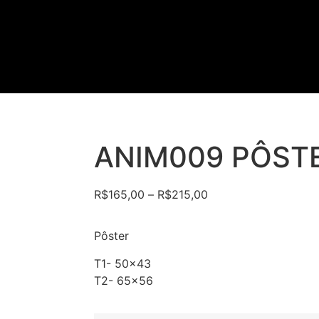
ANIM009 PÔST
R$
165,00
–
R$
215,00
Pôster
T1- 50×43
T2- 65×56