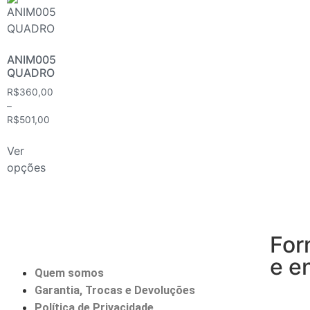
ANIM005
QUADRO
R$
360,00
–
R$
501,00
Ver
opções
For
e e
Quem somos
Garantia, Trocas e Devoluções
Política de Privacidade