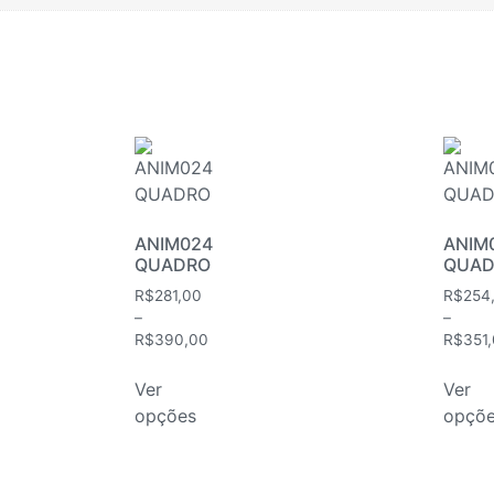
ANIM024
ANIM
QUADRO
QUAD
R$
281,00
R$
254
–
–
R$
390,00
R$
351
Ver
Ver
opções
opçõ