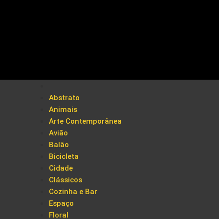
Abstrato
Animais
Arte Contemporânea
Avião
Balão
Bicicleta
Cidade
Clássicos
Cozinha e Bar
Espaço
Floral