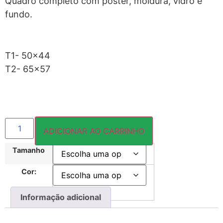
Quadro completo com pôster, moldura, vidro e
fundo.
T1- 50×44
T2- 65×57
ADICIONAR AO CARRINHO
Tamanho
Cor:
Informação adicional