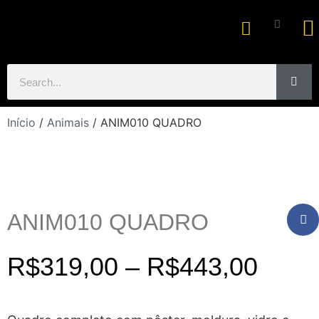
Ar
Início
/
Animais
/ ANIM010 QUADRO
ANIM010 QUADRO
R$
319,00
–
R$
443,00