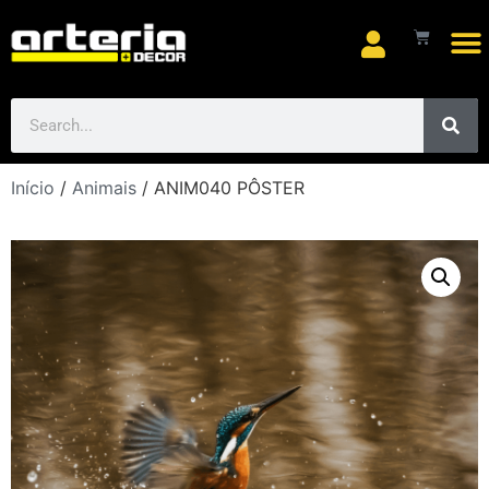
Início
/
Animais
/ ANIM040 PÔSTER