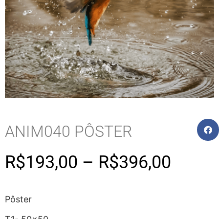
ANIM040 PÔSTER
R$
193,00
–
R$
396,00
Pôster