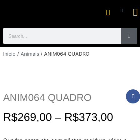
Ar
Início
/
Animais
/ ANIM064 QUADRO
ANIM064 QUADRO
R$
269,00
–
R$
373,00