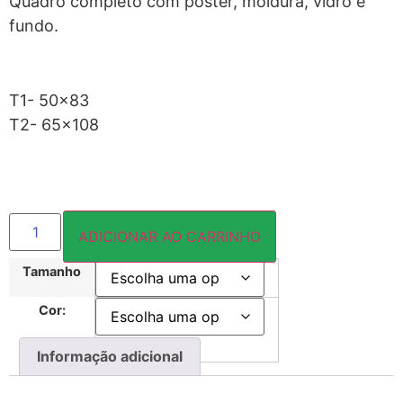
Quadro completo com pôster, moldura, vidro e
fundo.
T1- 50×83
T2- 65×108
ADICIONAR AO CARRINHO
Tamanho
Cor:
Informação adicional