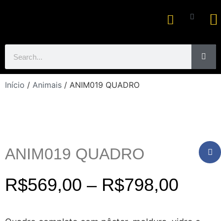
Ar
Início
/
Animais
/ ANIM019 QUADRO
ANIM019 QUADRO
R$
569,00
–
R$
798,00