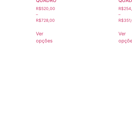
QUADRO
QUAD
R$
520,00
R$
254
–
–
R$
728,00
R$
351
Ver
Ver
opções
opçõ