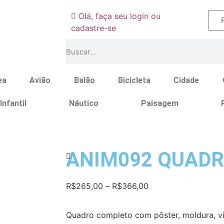
Olá, faça seu login ou
cadastre-se
ea
Avião
Balão
Bicicleta
Cidade
Infantil
Náutico
Paisagem
ANIM092 QUAD
R$
265,00
–
R$
366,00
Quadro completo com pôster, moldura, vi