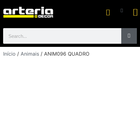
Ar
Início
/
Animais
/ ANIM096 QUADRO