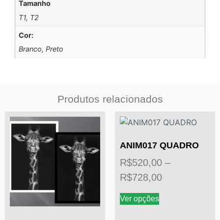
Tamanho
T1, T2
Cor:
Branco, Preto
Produtos relacionados
ANIM017 QUADRO
R$
520,00
–
R$
728,00
Ver opções