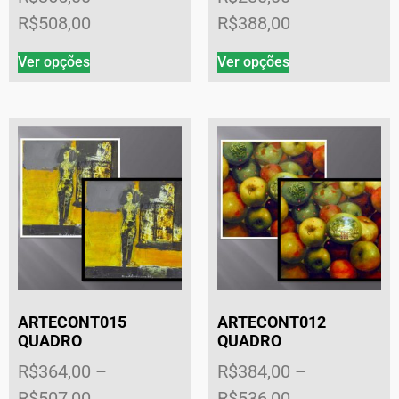
R$
508,00
R$
388,00
Ver opções
Ver opções
ARTECONT015
ARTECONT012
QUADRO
QUADRO
R$
364,00
–
R$
384,00
–
R$
507,00
R$
536,00