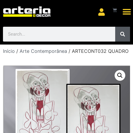
Início
/
Arte Contemporânea
/ ARTECONT032 QUADRO