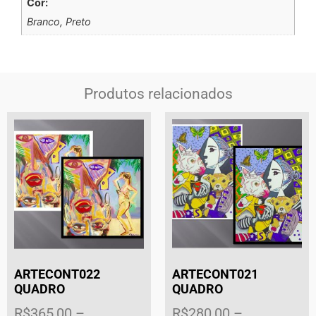
Cor:
Branco, Preto
Produtos relacionados
ARTECONT022
ARTECONT021
QUADRO
QUADRO
R$
365,00
–
R$
280,00
–