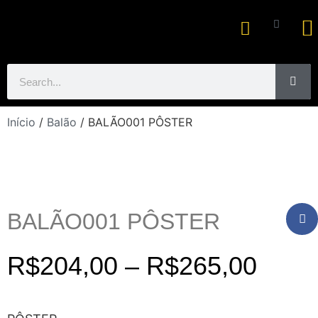
Ar
Início
/
Balão
/ BALÃO001 PÔSTER
BALÃO001 PÔSTER
R$
204,00
–
R$
265,00