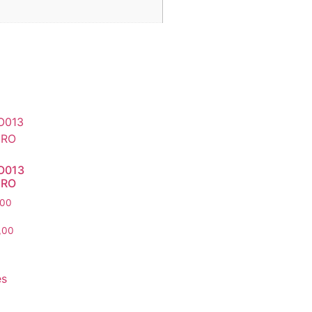
O013
RO
,00
,00
es