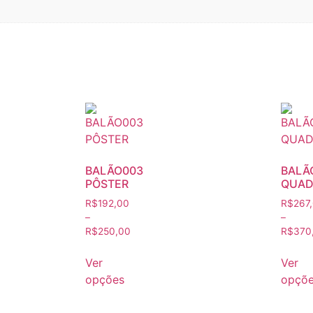
BALÃO003
BALÃ
PÔSTER
QUAD
R$
192,00
R$
267
–
–
R$
250,00
R$
370
Ver
Ver
opções
opçõ