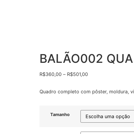
BALÃO002 QU
R$
360,00
–
R$
501,00
Quadro completo com pôster, moldura, vi
Tamanho