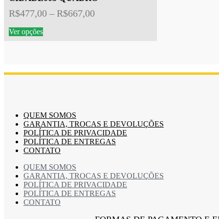
ser
escolhidas
Faixa
R$
477,00
–
R$
667,00
na
de
página
Este
Ver opções
preço:
do
produto
produto
tem
R$477,00
várias
através
variantes.
R$667,00
As
opções
podem
ser
escolhidas
QUEM SOMOS
na
GARANTIA, TROCAS E DEVOLUÇÕES
página
POLÍTICA DE PRIVACIDADE
do
POLÍTICA DE ENTREGAS
produto
CONTATO
QUEM SOMOS
GARANTIA, TROCAS E DEVOLUÇÕES
POLÍTICA DE PRIVACIDADE
POLÍTICA DE ENTREGAS
CONTATO