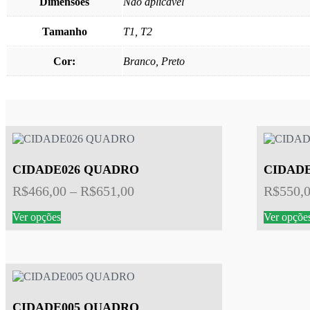
Dimensões
Não aplicável
Tamanho
T1, T2
Cor:
Branco, Preto
CIDADE026 QUADRO
CIDAD
Faixa
R$
466,00
–
R$
651,00
R$
550,
de
Este
Ver opções
Ver opçõe
preço:
produto
tem
R$466,00
várias
através
variantes.
R$651,00
As
opções
podem
CIDADE005 QUADRO