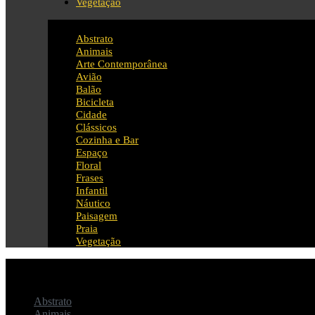
Vegetação
Abstrato
Animais
Arte Contemporânea
Avião
Balão
Bicicleta
Cidade
Clássicos
Cozinha e Bar
Espaço
Floral
Frases
Infantil
Náutico
Paisagem
Praia
Vegetação
Abstrato
Animais