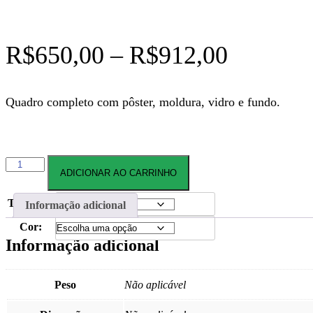
Faixa
R$
650,00
–
R$
912,00
de
Quadro completo com pôster, moldura, vidro e fundo.
preço:
R$650,
CIDADE046
através
ADICIONAR AO CARRINHO
QUADROS
quantidade
R$912,
Tamanho
Informação adicional
Cor:
Informação adicional
Peso
Não aplicável