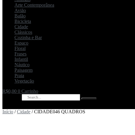
Arte Contemporânea
Avião
Balão
Bicicleta
Cidade
Clássicos
Cozinha e Bar
Espaço
Floral
Frases
Infantil
Náutico
Paisagem
Praia
Vegetação
R$
0,00
0
Carrinho
Pesquisar
Início
/
Cidade
/ CIDADE046 QUADROS