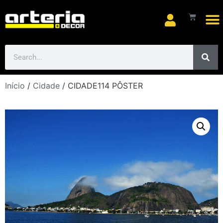
Início
/
Cidade
/ CIDADE114 PÔSTER