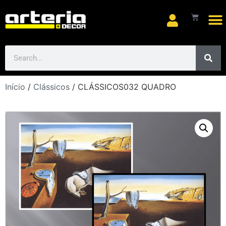
Início
/
Clássicos
/ CLÁSSICOS032 QUADRO