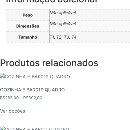
Não aplicável
Peso
Não aplicável
Dimensões
Tamanho
T1, T2, T3, T4
Produtos relacionados
COZINHA E BAR019 QUADRO
Faixa
R$
283,00
–
R$
392,00
de
Este
preço:
Ver opções
produto
R$283,00
tem
através
várias
R$392,00