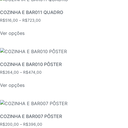
variantes.
As
COZINHA E BAR011 QUADRO
opções
Faixa
R$
516,00
–
R$
723,00
podem
de
Este
ser
preço:
Ver opções
produto
R$516,00
escolhidas
tem
através
na
várias
R$723,00
página
variantes.
do
As
COZINHA E BAR010 PÔSTER
produto
opções
Faixa
R$
264,00
–
R$
474,00
podem
de
Este
ser
preço:
Ver opções
produto
R$264,00
escolhidas
tem
através
na
várias
R$474,00
página
variantes.
do
As
COZINHA E BAR007 PÔSTER
produto
opções
Faixa
R$
200,00
–
R$
396,00