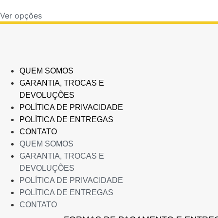
podem
de
Este
ser
preço:
Ver opções
produto
R$200,00
escolhidas
tem
através
na
várias
R$396,00
página
variantes.
do
As
produto
QUEM SOMOS
opções
GARANTIA, TROCAS E
podem
DEVOLUÇÕES
ser
POLÍTICA DE PRIVACIDADE
escolhidas
POLÍTICA DE ENTREGAS
na
CONTATO
página
QUEM SOMOS
do
GARANTIA, TROCAS E
produto
DEVOLUÇÕES
POLÍTICA DE PRIVACIDADE
POLÍTICA DE ENTREGAS
CONTATO