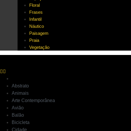
Floral
Frases
Infantil
Náutico
Paisagem
Praia
Vegetação
Abstrato
Animais
Arte Contemporânea
Avião
Balão
Bicicleta
Cidade