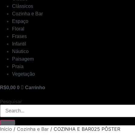
Clássicos
Cozinha e Bar
Espaço
Floral
Frases
Infantil
Náutico
Paisagem
Praia
Vegetação
R$
0,00
0
Carrinho
Pesquisar
Início
/
Cozinha e Bar
/ COZINHA E BAR025 PÔSTER