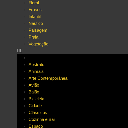
Floral
Frases
Infantil
Náutico
Paisagem
Praia
Vegetação
Abstrato
Animais
Arte Contemporânea
Avião
Balão
Bicicleta
Cidade
Clássicos
Cozinha e Bar
Espaço