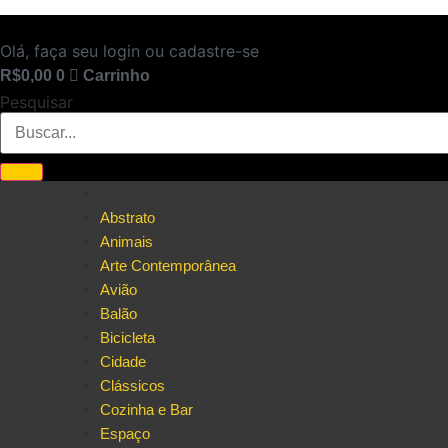
Ir
para
Olá, faça seu login ou cadastre-se
o
R$
0,00
0
Carrinho
conteúdo
Pesquisar
Abstrato
Animais
Arte Contemporânea
Avião
Balão
Bicicleta
Cidade
Clássicos
Cozinha e Bar
Espaço