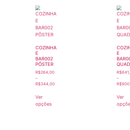
COZINHA
COZI
E
E
BAR002
BAR0
PÔSTER
QUAD
R$
264,00
R$
641
–
–
R$
344,00
R$
900
Ver
Ver
opções
opçõ