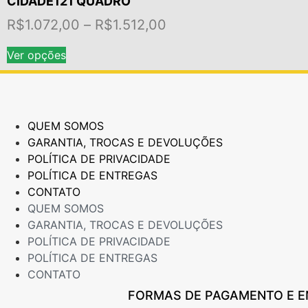
CIDADE121 QUADRO
opções
podem
Faixa
R$
1.072,00
–
R$
1.512,00
ser
de
Este
escolhidas
Ver opções
preço:
produto
na
tem
R$1.072,00
página
várias
do
através
variantes.
produto
QUEM SOMOS
R$1.512,00
As
GARANTIA, TROCAS E DEVOLUÇÕES
opções
POLÍTICA DE PRIVACIDADE
podem
POLÍTICA DE ENTREGAS
ser
CONTATO
escolhidas
QUEM SOMOS
na
GARANTIA, TROCAS E DEVOLUÇÕES
página
POLÍTICA DE PRIVACIDADE
do
POLÍTICA DE ENTREGAS
produto
CONTATO
FORMAS DE PAGAMENTO E 