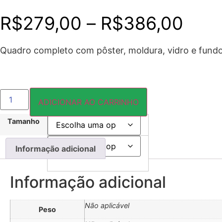
Faix
R$
279,00
–
R$
386,00
de
Quadro completo com pôster, moldura, vidro e fundo
preç
FLORAL007
R$2
QUADRO
ADICIONAR AO CARRINHO
quantidade
Tamanho
atra
Cor:
Informação adicional
R$3
Informação adicional
Não aplicável
Peso