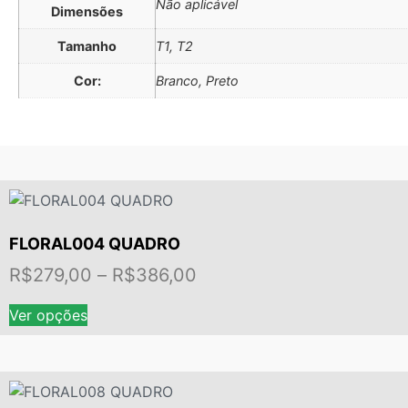
Não aplicável
Dimensões
Tamanho
T1, T2
Cor:
Branco, Preto
FLORAL004 QUADRO
Faixa
R$
279,00
–
R$
386,00
de
Este
Ver opções
preço:
produto
tem
R$279,00
várias
através
variantes.