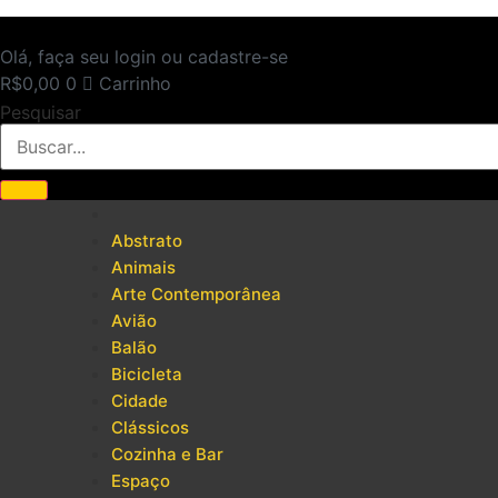
Ir
para
Olá, faça seu login ou cadastre-se
o
R$
0,00
0
Carrinho
conteúdo
Pesquisar
Abstrato
Animais
Arte Contemporânea
Avião
Balão
Bicicleta
Cidade
Clássicos
Cozinha e Bar
Espaço