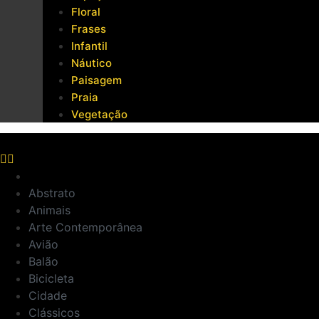
Floral
Frases
Infantil
Náutico
Paisagem
Praia
Vegetação
Abstrato
Animais
Arte Contemporânea
Avião
Balão
Bicicleta
Cidade
Clássicos