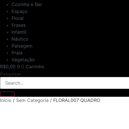
Cozinha e Bar
Espaço
Floral
Frases
Infantil
Náutico
Paisagem
Praia
Vegetação
R$
0,00
0
Carrinho
Pesquisar
Início
/
Sem Categoria
/ FLORAL007 QUADRO