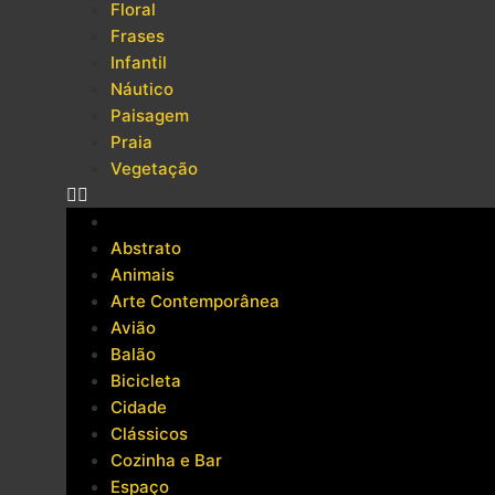
Floral
Frases
Infantil
Náutico
Paisagem
Praia
Vegetação
Abstrato
Animais
Arte Contemporânea
Avião
Balão
Bicicleta
Cidade
Clássicos
Cozinha e Bar
Espaço