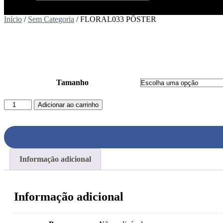
Início
/
Sem Categoria
/ FLORAL033 PÔSTER
Tamanho
FLORAL033
Adicionar ao carrinho
PÔSTER
quantidade
Informação adicional
Informação adicional