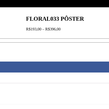
FLORAL033 PÔSTER
Faixa
R$
193,00
–
R$
396,00
de
preço:
R$193,00
através
R$396,00