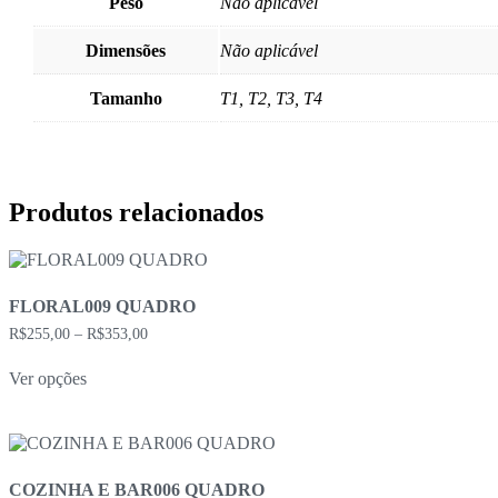
Peso
Não aplicável
Dimensões
Não aplicável
Tamanho
T1, T2, T3, T4
Produtos relacionados
FLORAL009 QUADRO
Faixa
R$
255,00
–
R$
353,00
de
Este
preço:
Ver opções
produto
R$255,00
tem
através
várias
R$353,00
variantes.
As
opções
COZINHA E BAR006 QUADRO