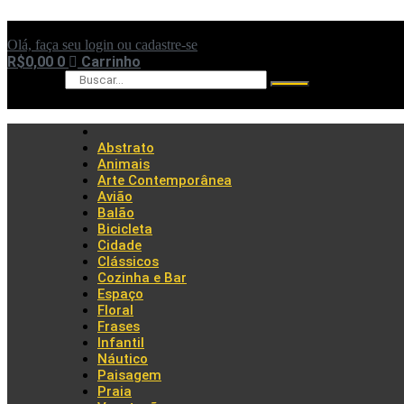
Ir
para
Olá, faça seu login ou cadastre-se
o
R$
0,00
0
Carrinho
conteúdo
Pesquisar
Abstrato
Animais
Arte Contemporânea
Avião
Balão
Bicicleta
Cidade
Clássicos
Cozinha e Bar
Espaço
Floral
Frases
Infantil
Náutico
Paisagem
Praia