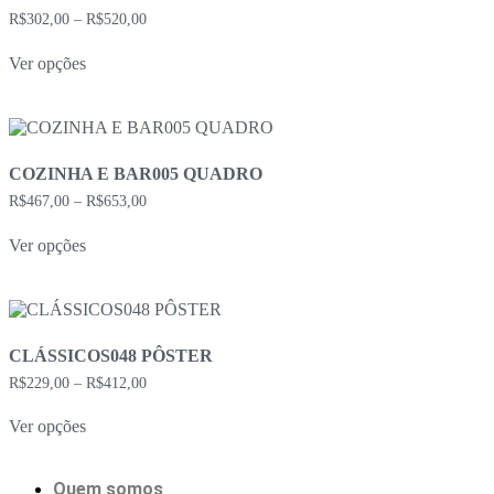
podem
Faixa
R$
302,00
–
R$
520,00
ser
de
escolhidas
Este
preço:
na
Ver opções
produto
R$302,00
página
tem
através
do
várias
R$520,00
produto
variantes.
As
opções
COZINHA E BAR005 QUADRO
podem
Faixa
R$
467,00
–
R$
653,00
ser
de
escolhidas
Este
preço:
na
Ver opções
produto
R$467,00
página
tem
através
do
várias
R$653,00
produto
variantes.
As
opções
CLÁSSICOS048 PÔSTER
podem
Faixa
R$
229,00
–
R$
412,00
ser
de
escolhidas
Este
preço:
na
Ver opções
produto
R$229,00
página
tem
através
do
várias
R$412,00
produto
variantes.
Quem somos