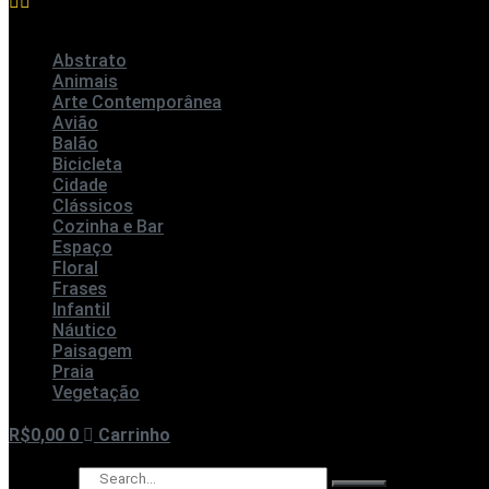
Abstrato
Animais
Arte Contemporânea
Avião
Balão
Bicicleta
Cidade
Clássicos
Cozinha e Bar
Espaço
Floral
Frases
Infantil
Náutico
Paisagem
Praia
Vegetação
R$
0,00
0
Carrinho
Pesquisar