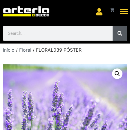
Início
/
Floral
/ FLORAL039 PÔSTER