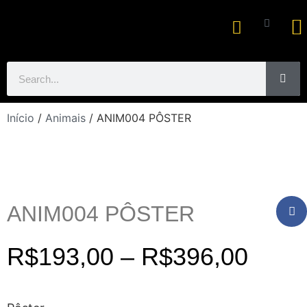
Ar
Início
/
Animais
/ ANIM004 PÔSTER
ANIM004 PÔSTER
R$
193,00
–
R$
396,00