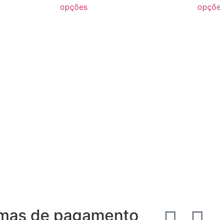
opções
opçõ
mas de pagamento