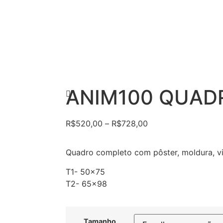
ANIM100 QUAD
R$
520,00
–
R$
728,00
Quadro completo com pôster, moldura, vi
T1- 50×75
T2- 65×98
Tamanho