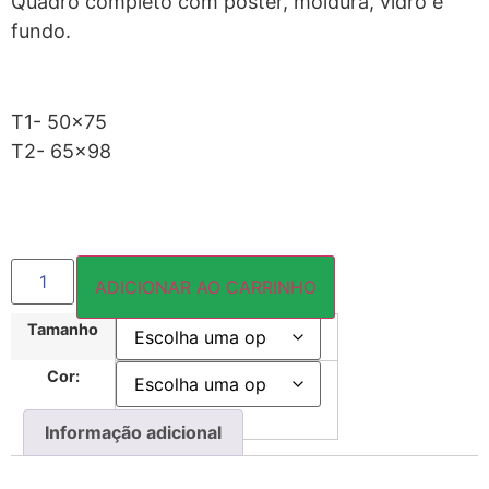
Quadro completo com pôster, moldura, vidro e
fundo.
T1- 50×75
T2- 65×98
ADICIONAR AO CARRINHO
Tamanho
Cor:
Informação adicional