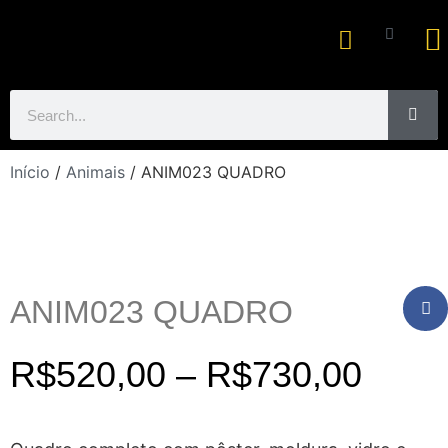
Ar
Início
/
Animais
/ ANIM023 QUADRO
ANIM023 QUADRO
R$
520,00
–
R$
730,00