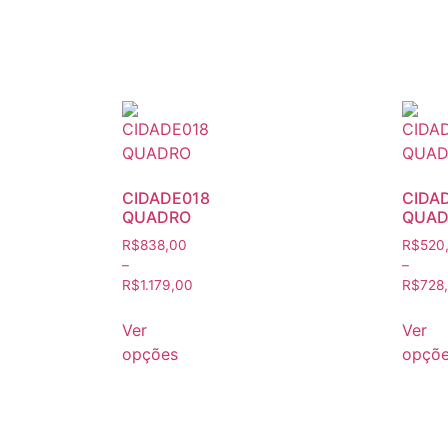
CIDADE018
CIDA
QUADRO
QUAD
R$
838,00
R$
520
–
–
R$
1.179,00
R$
728
Ver
Ver
opções
opçõ