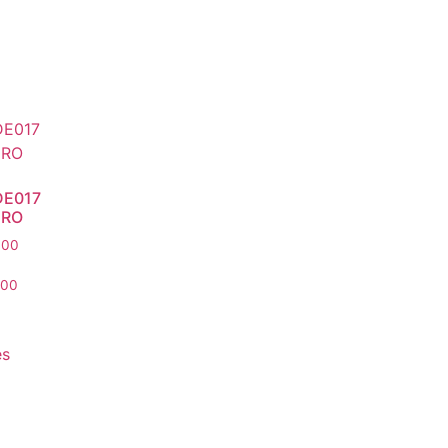
DE017
RO
,00
,00
es