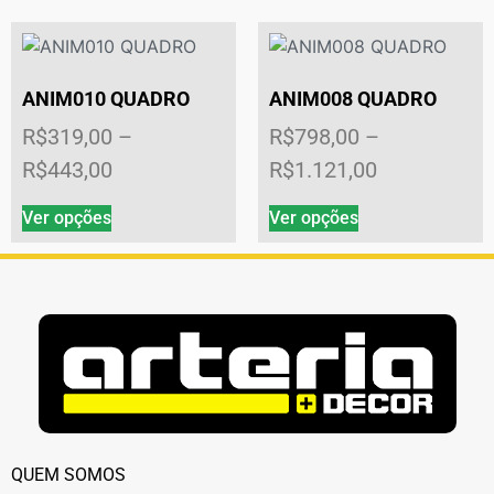
ANIM010 QUADRO
ANIM008 QUADRO
R$
319,00
–
R$
798,00
–
R$
443,00
R$
1.121,00
Ver opções
Ver opções
QUEM SOMOS