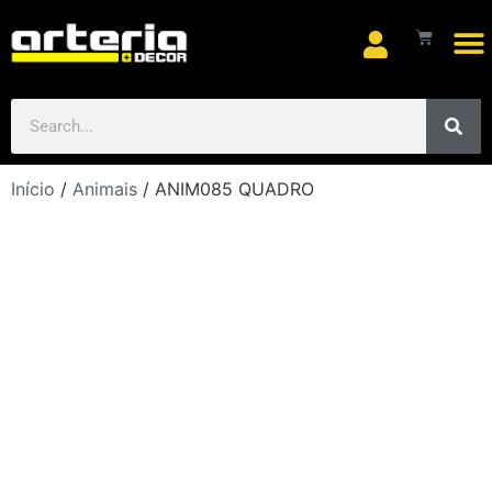
Arte
Início
/
Animais
/ ANIM085 QUADRO