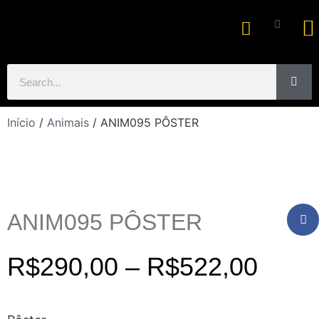
Ar
Início
/
Animais
/ ANIM095 PÔSTER
ANIM095 PÔSTER
R$
290,00
–
R$
522,00