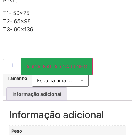
Pôster
T1- 50×75
T2- 65×98
T3- 90×136
ADICIONAR AO CARRINHO
Tamanho
Informação adicional
Informação adicional
Peso