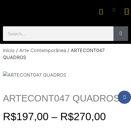
Ar
Início
/
Arte Contemporânea
/ ARTECONT047
QUADROS
ARTECONT047 QUADROS
R$
197,00
–
R$
270,00